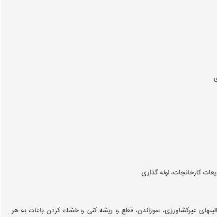
ی
ات كارخانجات، لوله‌ گذاری
فعاليتهای غيركشاورزی، سوزاندن، قطع و ريشه ‌كنی و خشك ‌كردن باغات به هر