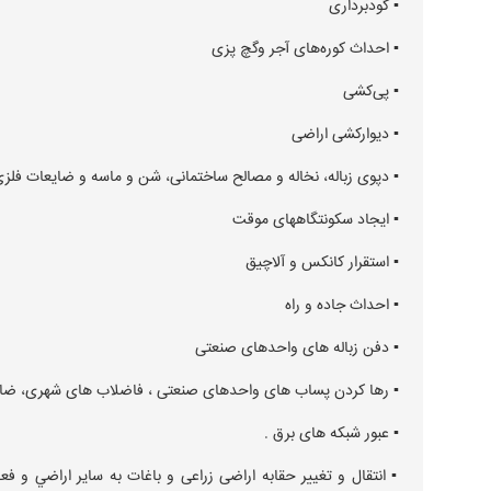
▪︎ گودبرداری
▪︎ احداث كوره‌‌های آجر وگچ‌ پزی
▪︎ پی‌كشی
▪︎ ديواركشی اراضی
▪︎ دپوی زباله، نخاله و مصالح ساختمانی، شن و ماسه و ضايعات فلز
▪︎ ايجاد سكونتگاههای موقت
▪︎ استقرار كانكس و آلاچيق
▪︎ احداث جاده و راه
▪︎ دفن زباله های واحدهای صنعتی
▪︎ رها كردن پساب ‌های واحدهای صنعتی ، فاضلاب ‌های شهری، ضايع
▪︎ عبور شبكه ‌های برق .
▪︎ انتقال و تغيير حقابه اراضی زراعی و باغات به ساير اراضي و 