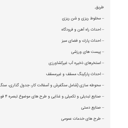
طريق.
– مخلوط ريزی و شن ريزی
– احداث راه آهن و فرودگاه
– احداث پارك و فضای سبز
– پيست ‌های ورزشی
– استخرهای ذخيره آب غيركشاورزی
– احداث پاركينگ مسقف و غيرمسقف
– محوطه سازی (شامل سنگفرش و آسفالت ‌كار، جدول ‌گذاری، سنگ ‌
– صنايع تبديلی و تكميلی و غذايی و طرح ‌های موضوع تبصره ۴ فوق ‌الذكر
– صنايع دستی
– طرح ‌های خدمات عمومی