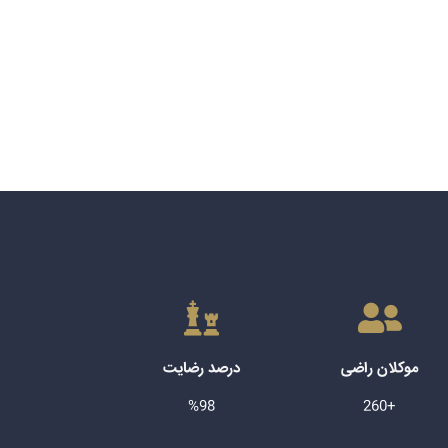
موکلان راضی
درصد رضایت
%98
+260